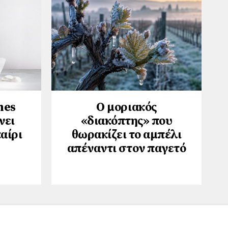
hes
Ο μοριακός
νει
«διακόπτης» που
αίρι
θωρακίζει το αμπέλι
απέναντι στον παγετό