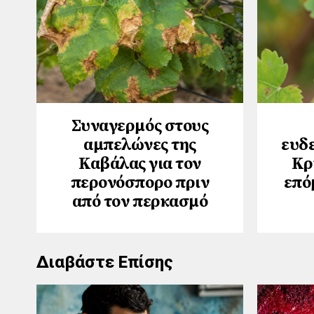
Συναγερμός στους
αμπελώνες της
ευδε
Καβάλας για τον
Κρ
περονόσπορο πριν
επό
από τον περκασμό
Διαβάστε Επίσης