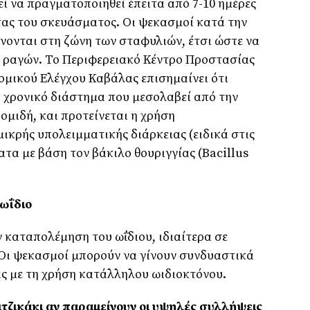
 να πραγματοποιηθεί έπειτα από 7-10 ημέρες
έτας του σκευάσματος. Οι ψεκασμοί κατά την
νονται στη ζώνη των σταφυλιών, έτσι ώστε να
ν ραγών. Το Περιφερειακό Κέντρο Προστασίας
ομικού Ελέγχου Καβάλας επισημαίνει ότι
ο χρονικό διάστημα που μεσολαβεί από την
ομιδή, και προτείνεται η χρήση
κρής υπολειμματικής διάρκειας (ειδικά στις
ατα με βάση τον βάκιλο θουριγγίας (Bacillus
 ωΐδιο
ν καταπολέμηση του ωΐδιου, ιδιαίτερα σε
 Οι ψεκασμοί μπορούν να γίνουν συνδυαστικά
ας με τη χρήση κατάλληλου ωιδιοκτόνου.
τζικάκι αν παραμείνουν οι υψηλές συλλήψεις