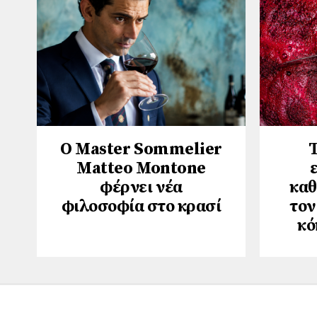
Ο Master Sommelier
Τ
Matteo Montone
φέρνει νέα
καθ
φιλοσοφία στο κρασί
τον
κό