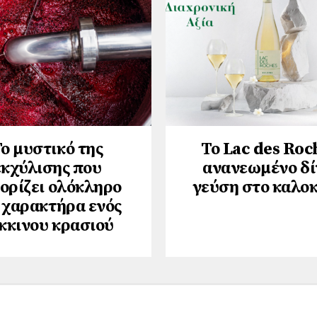
ο μυστικό της
Το Lac des Roc
εκχύλισης που
ανανεωμένο δί
ορίζει ολόκληρο
γεύση στο καλοκ
 χαρακτήρα ενός
κκινου κρασιού