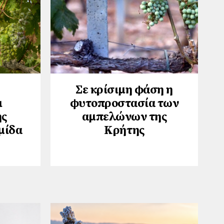
Σε κρίσιμη φάση η
ι
φυτοπροστασία των
ης
αμπελώνων της
μίδα
Κρήτης