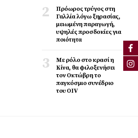
Πρόωρος τρύγος στη
Γαλλία λόγω ξηρασίας,
μειωμένη παραγωγή,
υψηλές προσδοκίες για
ποιότητα
Με ρόλο στο κρασί η
Κίνα, θα φιλοξενήσει
τον Οκτώβρη το
παγκόσμιο συνέδριο
του ΟΙV