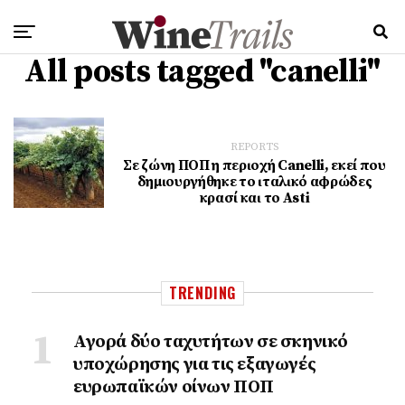
All posts tagged "canelli"
REPORTS
Σε ζώνη ΠΟΠ η περιοχή Canelli, εκεί που
δημιουργήθηκε το ιταλικό αφρώδες
κρασί και το Asti
TRENDING
Αγορά δύο ταχυτήτων σε σκηνικό
υποχώρησης για τις εξαγωγές
ευρωπαϊκών οίνων ΠΟΠ