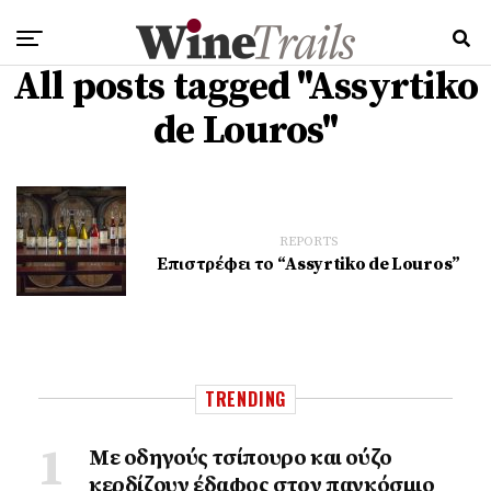
All posts tagged "Assyrtiko
de Louros"
REPORTS
Επιστρέφει το “Assyrtiko de Louros”
TRENDING
Με οδηγούς τσίπουρο και ούζο
κερδίζουν έδαφος στoν παγκόσμιο