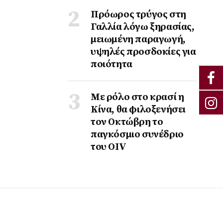
Πρόωρος τρύγος στη
Γαλλία λόγω ξηρασίας,
μειωμένη παραγωγή,
υψηλές προσδοκίες για
ποιότητα
Με ρόλο στο κρασί η
Κίνα, θα φιλοξενήσει
τον Οκτώβρη το
παγκόσμιο συνέδριο
του ΟΙV