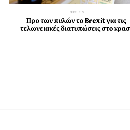
REPORTS
Προ των πυλών το Brexit για τις
τελωνειακές διατυπώσεις στο κρασ