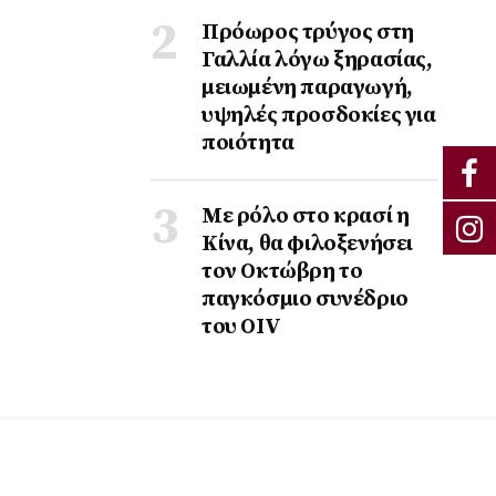
Πρόωρος τρύγος στη
Γαλλία λόγω ξηρασίας,
μειωμένη παραγωγή,
υψηλές προσδοκίες για
ποιότητα
Με ρόλο στο κρασί η
Κίνα, θα φιλοξενήσει
τον Οκτώβρη το
παγκόσμιο συνέδριο
του ΟΙV