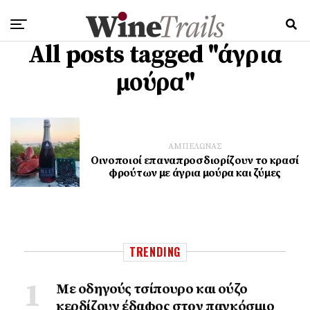
All posts tagged "άγρια
μούρα"
ΑΜΠΕΛΩΝΑΣ
Οινοποιοί επαναπροσδιορίζουν το κρασί
φρούτων με άγρια μούρα και ζύμες
TRENDING
Με οδηγούς τσίπουρο και ούζο
κερδίζουν έδαφος στoν παγκόσμιο