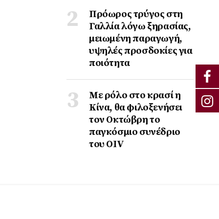
Πρόωρος τρύγος στη
Γαλλία λόγω ξηρασίας,
μειωμένη παραγωγή,
υψηλές προσδοκίες για
ποιότητα
Με ρόλο στο κρασί η
Κίνα, θα φιλοξενήσει
τον Οκτώβρη το
παγκόσμιο συνέδριο
του ΟΙV