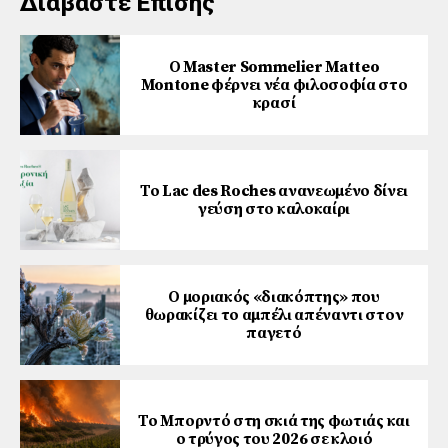
Διαβάστε Επίσης
Ο Master Sommelier Matteo
Montone φέρνει νέα φιλοσοφία στο
κρασί
Το Lac des Roches ανανεωμένο δίνει
γεύση στο καλοκαίρι
Ο μοριακός «διακόπτης» που
θωρακίζει το αμπέλι απέναντι στον
παγετό
Το Μπορντό στη σκιά της φωτιάς και
ο τρύγος του 2026 σε κλοιό