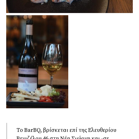
Το BarBQ, βρίσκεται επί της Ελευθερίου
Βενιζέλου 46 στη Νέα Σμύρνη και -σε