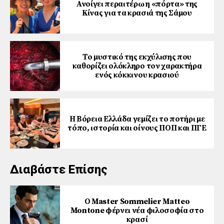
Ανοίγει περαιτέρω η «πόρτα» της
Κίνας για τα κρασιά της Σάμου
Το μυστικό της εκχύλισης που
καθορίζει ολόκληρο τον χαρακτήρα
ενός κόκκινου κρασιού
Η Βόρεια Ελλάδα γεμίζει το ποτήρι με
τόπο, ιστορία και οίνους ΠΟΠ και ΠΓΕ
Διαβάστε Επίσης
Ο Master Sommelier Matteo
Montone φέρνει νέα φιλοσοφία στο
κρασί