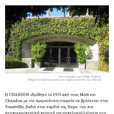
Φωτογραφία από Wally Gobetz
https://creativecommons.org/licenses/by-nc-nd/2.0/
Η CHANDON ιδρύθηκε το 1973 από τους Moët και
Chandon με την αμερικάνικη εταιρεία να βρίσκεται στην
Yountville, βαθιά στην καρδιά της Napa -την πιο
αντιπροσωπευτική περιοχή για αμπελοκαλλιέργεια στις