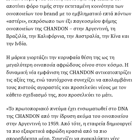
αποτίνει φόρο τιμής στην εκτεταμένη κοινότητα των
οινοποιείων του brand με το εμβληματικό επτά πόντων
«αστέρι», εκπρόσωπο των έξι παγκοσμίου φήμης
οινοποιείων της CHANDON – στην Αργεντινή, τη
Βραζιλία, την Καλιφόρνια, την Αυστραλία, την Κίνα και
την Ινδία.
H μάρκα γιορτάζει την κορυφαία θέση της ως τη
μεγαλύτερη οινοποιία αφρώδους οίνου στον κόσμο. Η
δυναμική νέα εμφάνιση της CHANDON αντικατοπτρίζει
τις αξίες της, ενώ ταυτόχρονα συνεχίζει να απολαμβάνει
τους πιστούς αγοραστές και προσελκύει νέους με τον
κάθετο σχεδιασμό της, που προσελκύει το μάτι.
«Το πρωτοποριακό πνεύμα έχει ενσωματωθεί στο DNA
της CHANDON από την ίδρυση ακόμα του οινοποιείου
στην Αργεντινή το 1959. Από τότε, η εταιρεία δημιουργεί
τα πιο εξαιρετικά αφρώδη κρασιά από τα πιο
απροσδόκητα μέρη. Συνεχίζει να ανακαλύπτει νέες