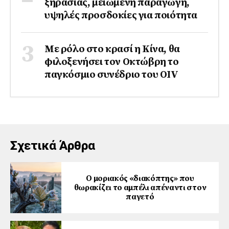
ξηρασίας, μειωμένη παραγωγή,
υψηλές προσδοκίες για ποιότητα
Με ρόλο στο κρασί η Κίνα, θα
φιλοξενήσει τον Οκτώβρη το
παγκόσμιο συνέδριο του ΟΙV
Σχετικά Άρθρα
Ο μοριακός «διακόπτης» που
θωρακίζει το αμπέλι απέναντι στον
παγετό