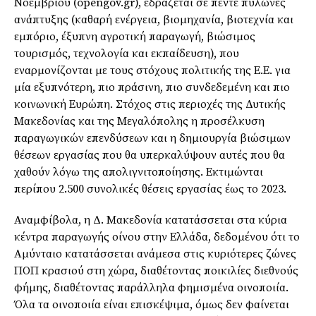
Νοεμβρίου (opengov.gr), εδράζεται σε πέντε πυλώνες
ανάπτυξης (καθαρή ενέργεια, βιομηχανία, βιοτεχνία και
εμπόριο, έξυπνη αγροτική παραγωγή, βιώσιμος
τουρισμός, τεχνολογία και εκπαίδευση), που
εναρμονίζονται με τους στόχους πολιτικής της Ε.Ε. για
μία εξυπνότερη, πιο πράσινη, πιο συνδεδεμένη και πιο
κοινωνική Ευρώπη. Στόχος στις περιοχές της Δυτικής
Μακεδονίας και της Μεγαλόπολης η προσέλκυση
παραγωγικών επενδύσεων και η δημιουργία βιώσιμων
θέσεων εργασίας που θα υπερκαλύψουν αυτές που θα
χαθούν λόγω της απολιγνιτοποίησης. Εκτιμώνται
περίπου 2.500 συνολικές θέσεις εργασίας έως το 2023.
Αναμφίβολα, η Δ. Μακεδονία κατατάσσεται στα κύρια
κέντρα παραγωγής οίνου στην Ελλάδα, δεδομένου ότι το
Αμύνταιο κατατάσσεται ανάμεσα στις κυριότερες ζώνες
ΠΟΠ κρασιού στη χώρα, διαθέτοντας ποικιλίες διεθνούς
φήμης, διαθέτοντας παράλληλα φημισμένα οινοποιία.
Όλα τα οινοποιία είναι επισκέψιμα, όμως δεν φαίνεται