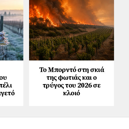
Το Μπορντό στη σκιά
ου
της φωτιάς και ο
πέλι
τρύγος του 2026 σε
αγετό
κλοιό