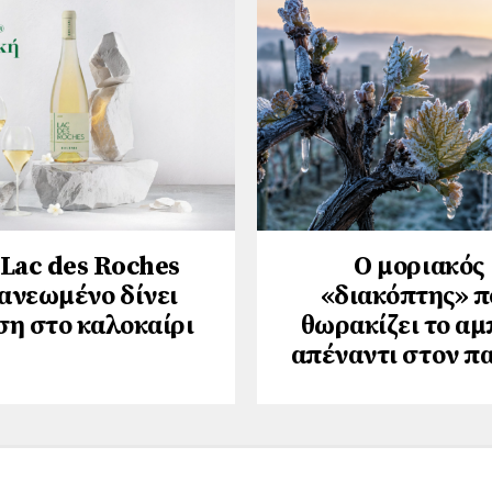
 Lac des Roches
Ο μοριακός
ανεωμένο δίνει
«διακόπτης» π
ση στο καλοκαίρι
θωρακίζει το αμ
απέναντι στον π