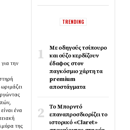
TRENDING
Με οδηγούς τσίπουρο
και ούζο κερδίζουν
 για την
έδαφος στoν
παγκόσμιο χάρτη τα
υστηρή
premium
 ωριμάζει
αποστάγματα
υργώντας
σπών,
Το Μπορντό
είναι ένα
επαναπροσδιορίζει το
τειακή
ιστορικό «Claret»
αλμύρα της