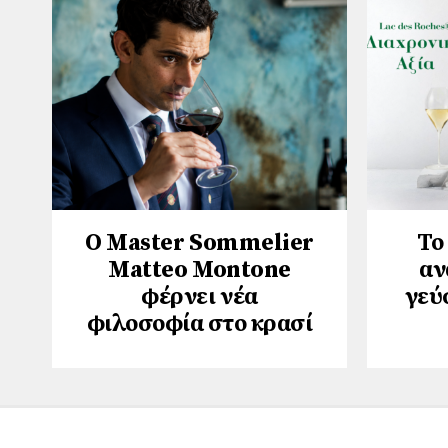
Ο Master Sommelier
Το
Matteo Montone
αν
φέρνει νέα
γεύ
φιλοσοφία στο κρασί