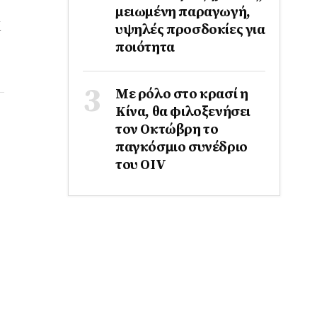
μειωμένη παραγωγή,
ί
υψηλές προσδοκίες για
ποιότητα
Με ρόλο στο κρασί η
Κίνα, θα φιλοξενήσει
τον Οκτώβρη το
παγκόσμιο συνέδριο
του ΟΙV