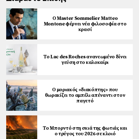
Ο Master Sommelier Matteo
Montone φέρνει νέα φιλοσοφία στο
κρασί
Το Lac des Roches ανανεωμένο δίνει
γεύση στο καλοκαίρι
Ο μοριακός «διακόπτης» που
θωρακίζει το αμπέλι απέναντι στον
παγετό
Το Μπορντό στη σκιά της φωτιάς και
ο τρύγος του 2026 σε κλοιό