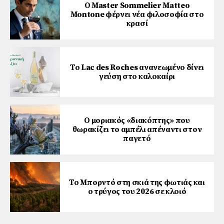
Ο Master Sommelier Matteo
Montone φέρνει νέα φιλοσοφία στο
κρασί
Το Lac des Roches ανανεωμένο δίνει
γεύση στο καλοκαίρι
Ο μοριακός «διακόπτης» που
θωρακίζει το αμπέλι απέναντι στον
παγετό
Το Μπορντό στη σκιά της φωτιάς και
ο τρύγος του 2026 σε κλοιό