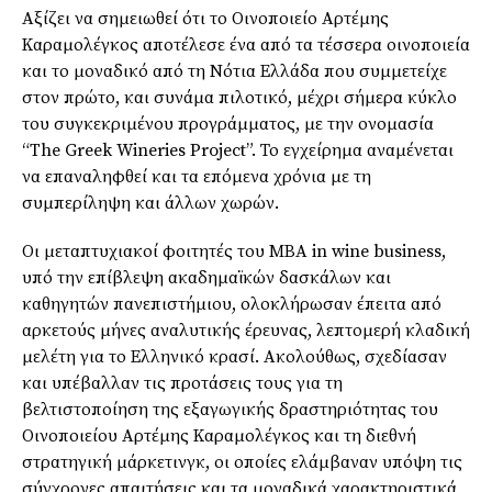
Αξίζει να σημειωθεί ότι το Οινοποιείο Αρτέμης
Καραμολέγκος αποτέλεσε ένα από τα τέσσερα οινοποιεία
και το μοναδικό από τη Νότια Ελλάδα που συμμετείχε
στον πρώτο, και συνάμα πιλοτικό, μέχρι σήμερα κύκλο
του συγκεκριμένου προγράμματος, με την ονομασία
“The Greek Wineries Project”. Το εγχείρημα αναμένεται
να επαναληφθεί και τα επόμενα χρόνια με τη
συμπερίληψη και άλλων χωρών.
Οι μεταπτυχιακοί φοιτητές του ΜΒΑ in wine business,
υπό την επίβλεψη ακαδημαϊκών δασκάλων και
καθηγητών πανεπιστήμιου, ολοκλήρωσαν έπειτα από
αρκετούς μήνες αναλυτικής έρευνας, λεπτομερή κλαδική
μελέτη για το Ελληνικό κρασί. Ακολούθως, σχεδίασαν
και υπέβαλλαν τις προτάσεις τους για τη
βελτιστοποίηση της εξαγωγικής δραστηριότητας του
Οινοποιείου Αρτέμης Καραμολέγκος και τη διεθνή
στρατηγική μάρκετινγκ, οι οποίες ελάμβαναν υπόψη τις
σύγχρονες απαιτήσεις και τα μοναδικά χαρακτηριστικά