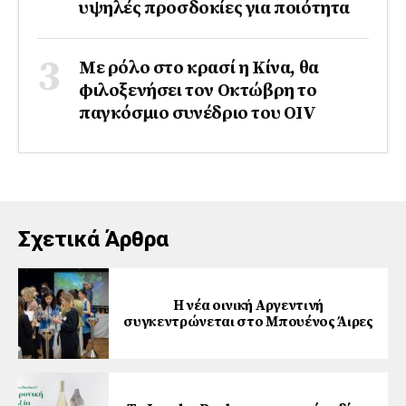
υψηλές προσδοκίες για ποιότητα
Με ρόλο στο κρασί η Κίνα, θα
φιλοξενήσει τον Οκτώβρη το
παγκόσμιο συνέδριο του ΟΙV
Σχετικά Άρθρα
Η νέα οινική Αργεντινή
συγκεντρώνεται στο Μπουένος Άιρες