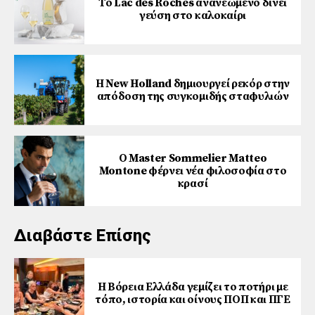
Το Lac des Roches ανανεωμένο δίνει
γεύση στο καλοκαίρι
Η New Holland δημιουργεί ρεκόρ στην
απόδοση της συγκομιδής σταφυλιών
Ο Master Sommelier Matteo
Montone φέρνει νέα φιλοσοφία στο
κρασί
Διαβάστε Επίσης
Η Βόρεια Ελλάδα γεμίζει το ποτήρι με
τόπο, ιστορία και οίνους ΠΟΠ και ΠΓΕ