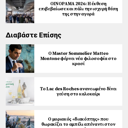
ΟΙΝΟΡΑΜΑ 2026: Η έκθεση
επιβεβαίωσε και πάλι την ισχυρή θέση
της στην αγορά
Διαβάστε Επίσης
Ο Master Sommelier Matteo
Montone φέρνει νέα φιλοσοφία στο
κρασί
Το Lac des Roches ανανεωμένο δίνει
γεύση στο καλοκαίρι
Ο μοριακός «διακόπτης» που
θωρακίζει το αμπέλι απέναντι στον