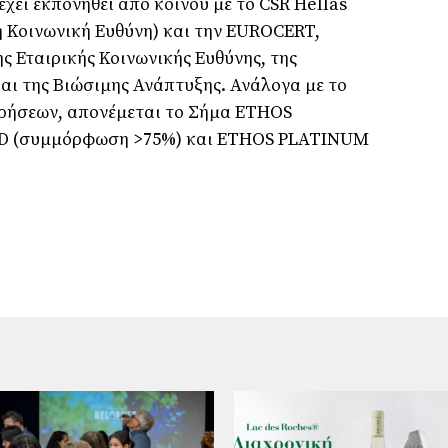
έχει εκπονηθεί από κοινού με το CSR Hellas
κή Κοινωνική Ευθύνη) και την EUROCERT,
ης Εταιρικής Κοινωνικής Ευθύνης, της
αι της Βιώσιμης Ανάπτυξης. Ανάλογα με το
ρήσεων, απονέμεται το Σήμα ETHOS
D (συμμόρφωση >75%) και ETHOS PLATINUM