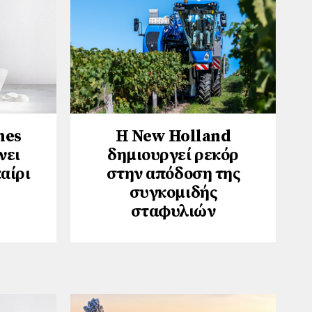
hes
Η New Holland
νει
δημιουργεί ρεκόρ
αίρι
στην απόδοση της
συγκομιδής
σταφυλιών