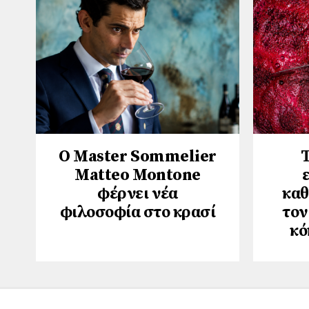
Ο Master Sommelier
Τ
Matteo Montone
φέρνει νέα
καθ
φιλοσοφία στο κρασί
τον
κό