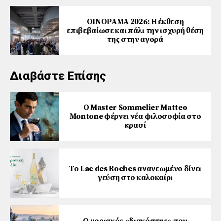
ΟΙΝΟΡΑΜΑ 2026: Η έκθεση
επιβεβαίωσε και πάλι την ισχυρή θέση
της στην αγορά
Διαβάστε Επίσης
Ο Master Sommelier Matteo
Montone φέρνει νέα φιλοσοφία στο
κρασί
Το Lac des Roches ανανεωμένο δίνει
γεύση στο καλοκαίρι
Ο μοριακός «διακόπτης» που