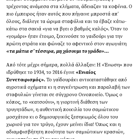
τρέχοντας ανάμεσα στα κλήματα, άδειαζαν τα κοφίνια. Ο
πιο έμπειρος ήταν αυτός που πήγαινε μπροστά απ’
όλους, διάλεγε τα ώριμα σταφύλια και τα έβαζε κάτω-
κάτω στα σακιά «για να βγει ο βαθμός καλός». Όταν το
«γομάρι» ήταν έτοιμο, ξεκινούσε το γαιδούρι για την
πρώτη στράτα και φώναζε το αφεντικό στον αγωγιάτη
«τα μάτια σ’ τέσσιρα, μη χάσουμι το γράδο»…
Από τότε μέχρι σήμερα, πολλά άλλαξαν: Η «Ένωση» που
ιδρύθηκε το 1934, το 2016 έγινε
«Ενιαίος
Συνεταιρισμός».
Το γαϊδουράκι αντικαταστάθηκε από
αγροτικά οχήματα κι η συγκέντρωση και παραλαβή των
σταφυλιών γίνεται σε σύγχρονο Οινοποιείο. Όμως ο
κόπος, το «κατσούνι», η γιορτινή διάθεση των
τρυγητάδων, η αυθεντική ποικιλία του σαμιώτικου
μοσχάτου κι ο δημιουργικός ξεσηκωμός όλου του
χωριού για τον τρύγο, έχουν μείνει ίδια! Όπως και η
αδιαμφισβήτητη ποιότητα των σαμιώτικων κρασιών,