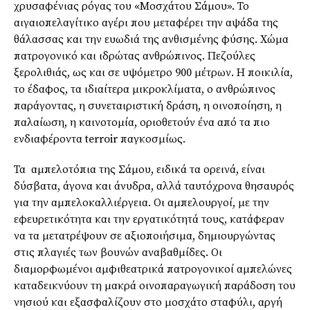
χρυσαφένιας ρόγας του «Μοσχάτου Σάμου». Το
αιγαιοπελαγίτικο αγέρι που μεταφέρει την αψάδα της
θάλασσας και την ευωδιά της ανθισμένης φύσης. Χώμα
πατρογονικό και ιδρώτας ανθρώπινος. Πεζούλες
ξερολιθιάς, ως και σε υψόμετρο 900 μέτρων. Η ποικιλία,
το έδαφος, τα ιδιαίτερα μικροκλίματα, ο ανθρώπινος
παράγοντας, η συνεταιριστική δράση, η οινοποίηση, η
παλαίωση, η καινοτομία, οριοθετούν ένα από τα πιο
ενδιαφέροντα terroir παγκοσμίως.
Τα αμπελοτόπια της Σάμου, ειδικά τα ορεινά, είναι
δύσβατα, άγονα και άνυδρα, αλλά ταυτόχρονα θησαυρός
για την αμπελοκαλλιέργεια. Οι αμπελουργοί, με την
εφευρετικότητα και την εργατικότητά τους, κατάφεραν
να τα μετατρέψουν σε αξιοποιήσιμα, δημιουργώντας
στις πλαγιές των βουνών αναβαθμίδες. Οι
διαμορφωμένοι αμφιθεατρικά πατρογονικοί αμπελώνες
καταδεικνύουν τη μακρά οινοπαραγωγική παράδοση του
νησιού και εξασφαλίζουν στο μοσχάτο σταφύλι, αργή