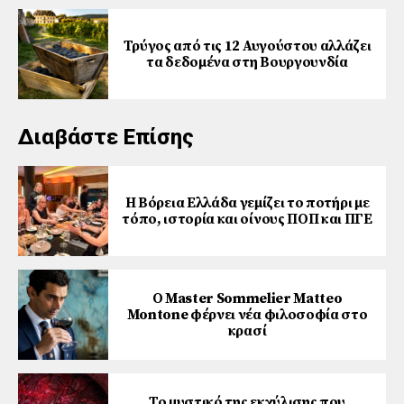
Τρύγος από τις 12 Αυγούστου αλλάζει
τα δεδομένα στη Βουργουνδία
Διαβάστε Επίσης
Η Βόρεια Ελλάδα γεμίζει το ποτήρι με
τόπο, ιστορία και οίνους ΠΟΠ και ΠΓΕ
Ο Master Sommelier Matteo
Montone φέρνει νέα φιλοσοφία στο
κρασί
Το μυστικό της εκχύλισης που