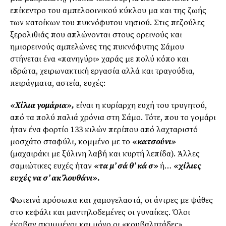
επίκεντρο του αμπελοοινικού κύκλου μα και της ζωής
των κατοίκων του πυκνόφυτου νησιού. Στις πεζούλες
ξερολιθιάς που απλώνονται στους ορεινούς και
ημιορεινούς αμπελώνες της πυκνόφυτης Σάμου
στήνεται ένα «πανηγύρι» χαράς με πολύ κόπο και
ιδρώτα, χειρωνακτική εργασία αλλά και τραγούδια,
πειράγματα, αστεία, ευχές:
«Χίλια γομάρια»,
είναι η κυρίαρχη ευχή του τρυγητού,
από τα πολύ παλιά χρόνια στη Σάμο. Τότε, που το γομάρι
ήταν ένα φορτίο 133 κιλών περίπου από λαχταριστό
μοσχάτο σταφύλι, κομμένο με το
«κατσούνι»
(μαχαιράκι με ξύλινη λαβή και κυρτή λεπίδα). Άλλες
σαμιώτικες ευχές ήταν
«τα μ’ σά θ’ κά σ»
ή…
«χίλιες
ευχές να σ’ ακ’λουθάνι».
Φωτεινά πρόσωπα και χαμογελαστά, οι άντρες με ψάθες
στο κεφάλι και μαντηλοδεμένες οι γυναίκες. Όλοι
έκοβαν σκυμμένοι και μόνο οι «κουβαλητάδες»,