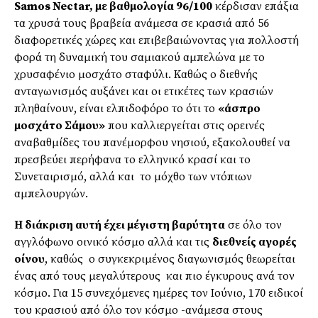
Samos
Nectar, με βαθμολογία 96/100
κέρδισαν επάξια
τα χρυσά τους βραβεία ανάμεσα σε κρασιά από 56
διαφορετικές χώρες και επιβεβαιώνοντας για πολλοστή
φορά τη δυναμική του σαμιακού αμπελώνα με το
χρυσαφένιο μοσχάτο σταφύλι. Καθώς ο διεθνής
ανταγωνισμός αυξάνει και οι ετικέτες των κρασιών
πληθαίνουν, είναι ελπιδοφόρο το ότι το
«άσπρο
μοσχάτο Σάμου»
που καλλιεργείται στις ορεινές
αναβαθμίδες του πανέμορφου νησιού, εξακολουθεί να
πρεσβεύει περήφανα το ελληνικό κρασί και το
Συνεταιρισμό, αλλά και το μόχθο των ντόπιων
αμπελουργών.
Η διάκριση αυτή έχει μέγιστη βαρύτητα
σε όλο τον
αγγλόφωνο οινικό κόσμο αλλά και τις
διεθνείς αγορές
οίνου
, καθώς ο συγκεκριμένος διαγωνισμός θεωρείται
ένας από τους μεγαλύτερους και πιο έγκυρους ανά τον
κόσμο. Για 15 συνεχόμενες ημέρες τον Ιούνιο, 170 ειδικοί
του κρασιού από όλο τον κόσμο -ανάμεσα στους