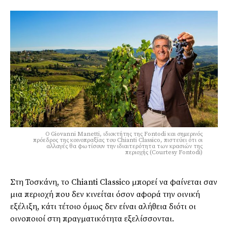
Ο Giovanni Manetti, ιδιοκτήτης της Fontodi και σημερινός
πρόεδρος της κοινοπραξίας του Chianti Classico, πιστεύει ότι οι
αλλαγές θα φωτίσουν την ιδιαιτερότητα των κρασιών της
περιοχής (Courtesy Fontodi)
Στη Τοσκάνη, το Chianti Classico μπορεί να φαίνεται σαν
μια περιοχή που δεν κινείται όσον αφορά την οινική
εξέλιξη, κάτι τέτοιο όμως δεν είναι αλήθεια διότι οι
οινοποιοί στη πραγματικότητα εξελίσσονται.