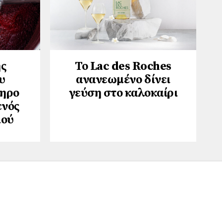
ης
Το Lac des Roches
υ
ανανεωμένο δίνει
ληρο
γεύση στο καλοκαίρι
ενός
ιού