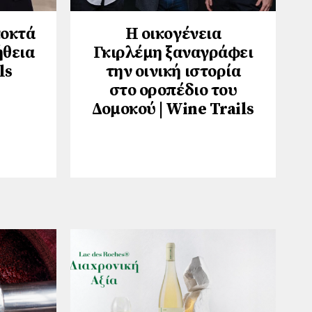
ποκτά
Η οικογένεια
ήθεια
Γκιρλέμη ξαναγράφει
ls
την οινική ιστορία
στο οροπέδιο του
Δομοκού | Wine Trails