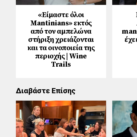
«Είμαστε όλοι
Mantinians» εκτός
από τον αμπελώνα
mana
στήριξη χρειάζονται
έχε
και τα οινοποιεία της
περιοχής | Wine
Trails
Διαβάστε Επίσης