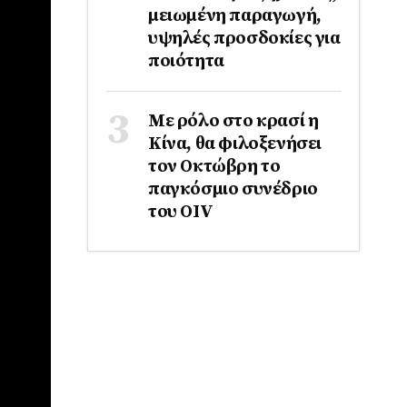
μειωμένη παραγωγή,
υψηλές προσδοκίες για
ποιότητα
Με ρόλο στο κρασί η
Κίνα, θα φιλοξενήσει
τον Οκτώβρη το
παγκόσμιο συνέδριο
του ΟΙV