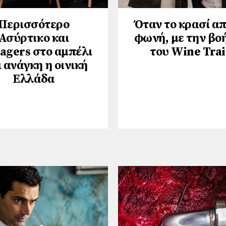
Περισσότερο
Όταν το κρασί α
Ασύρτικο και
φωνή, με την βο
gers στο αμπέλι
του Wine Trai
ι ανάγκη η οινική
Ελλάδα