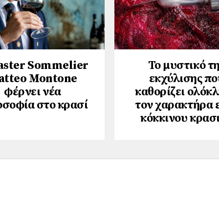
aster Sommelier
Το μυστικό τ
atteo Montone
εκχύλισης πο
φέρνει νέα
καθορίζει ολόκ
οσοφία στο κρασί
τον χαρακτήρα 
κόκκινου κρασ