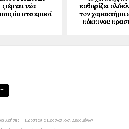
φέρνει νέα
καθορίζει ολόκ
οσοφία στο κρασί
τον χαρακτήρα 
κόκκινου κρασ
οι Χρήσης
|
Προστασία Προσωπικών Δεδομένων