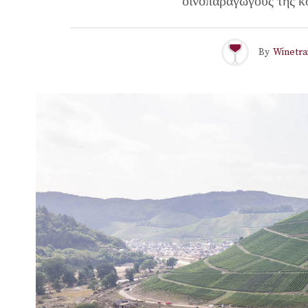
οινοπαραγωγούς της κο
By
Winetra