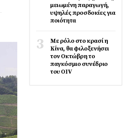
μειωμένη παραγωγή,
υψηλές προσδοκίες για
ποιότητα
Με ρόλο στο κρασί η
Κίνα, θα φιλοξενήσει
τον Οκτώβρη το
παγκόσμιο συνέδριο
του ΟΙV