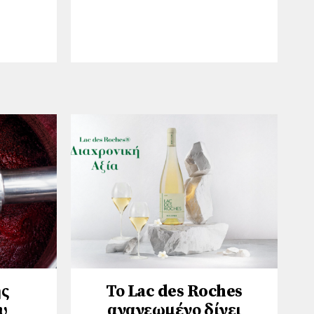
ης
Το Lac des Roches
υ
ανανεωμένο δίνει