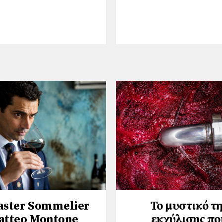
aster Sommelier
Το μυστικό τ
atteo Montone
εκχύλισης πο