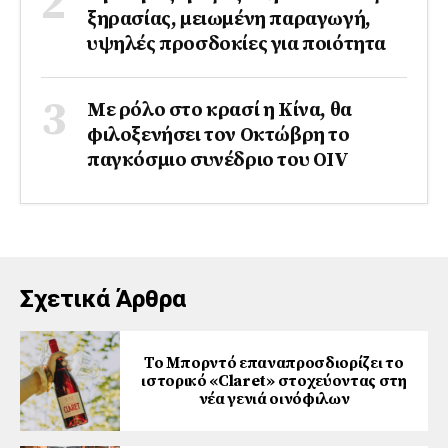
ξηρασίας, μειωμένη παραγωγή,
υψηλές προσδοκίες για ποιότητα
Με ρόλο στο κρασί η Κίνα, θα
φιλοξενήσει τον Οκτώβρη το
παγκόσμιο συνέδριο του ΟΙV
Σχετικά Άρθρα
Το Μπορντό επαναπροσδιορίζει το
ιστορικό «Claret» στοχεύοντας στη
νέα γενιά οινόφιλων