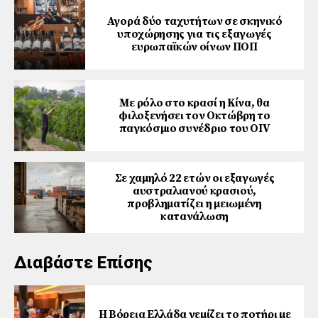
Αγορά δύο ταχυτήτων σε σκηνικό
υποχώρησης για τις εξαγωγές
ευρωπαϊκών οίνων ΠΟΠ
Με ρόλο στο κρασί η Κίνα, θα
φιλοξενήσει τον Οκτώβρη το
παγκόσμιο συνέδριο του ΟΙV
Σε χαμηλό 22 ετών οι εξαγωγές
αυστραλιανού κρασιού,
προβληματίζει η μειωμένη
κατανάλωση
Διαβάστε Επίσης
Η Βόρεια Ελλάδα γεμίζει το ποτήρι με