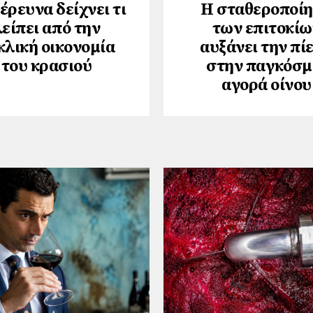
έρευνα δείχνει τι
Η σταθεροποί
λείπει από την
των επιτοκίω
κλική οικονομία
αυξάνει την πί
του κρασιού
στην παγκόσμ
αγορά οίνου