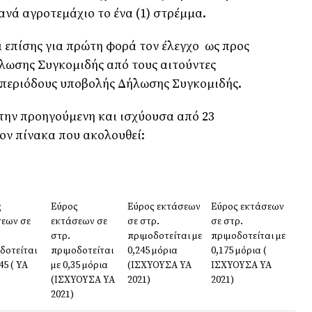
ανά αγροτεμάχιο το ένα (1) στρέμμα.
 επίσης για πρώτη φορά τον έλεγχο ως προς
λωσης Συγκομιδής από τους αιτούντες
 περιόδους υποβολής Δήλωσης Συγκομιδής.
την προηγούμενη και ισχύουσα από 23
τον πίνακα που ακολουθεί:
ς
Εύρος
Εύρος εκτάσεων
Εύρος εκτάσεων
εων σε
εκτάσεων σε
σε στρ.
σε στρ.
στρ.
πριμοδοτείται με
πριμοδοτείται με
δοτείται
πριμοδοτείται
0,245 μόρια
0,175 μόρια (
45 ( ΥΑ
με 0,35 μόρια
(ΙΣΧΥΟΥΣΑ ΥΑ
ΙΣΧΥΟΥΣΑ ΥΑ
(ΙΣΧΥΟΥΣΑ ΥΑ
2021)
2021)
2021)