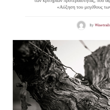
των κριτηρίων προτεραιότητας, που α
«Αύξηση του μεγέθους των
By
Winetrail