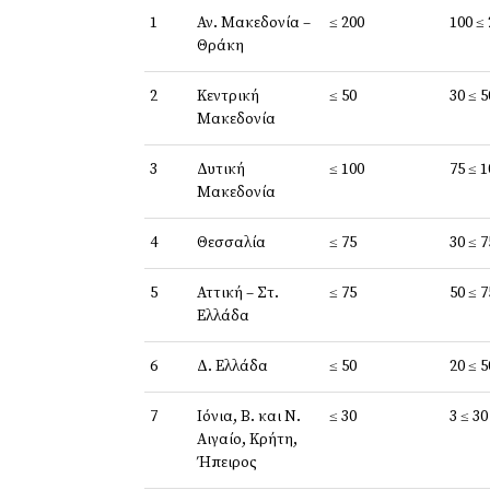
1
Αν. Μακεδονία –
≤ 200
100 ≤
Θράκη
2
Κεντρική
≤ 50
30 ≤ 5
Μακεδονία
3
Δυτική
≤ 100
75 ≤ 1
Μακεδονία
4
Θεσσαλία
≤ 75
30 ≤ 7
5
Αττική – Στ.
≤ 75
50 ≤ 7
Ελλάδα
6
Δ. Ελλάδα
≤ 50
20 ≤ 5
7
Ιόνια, Β. και Ν.
≤ 30
3 ≤ 30
Αιγαίο, Κρήτη,
Ήπειρος