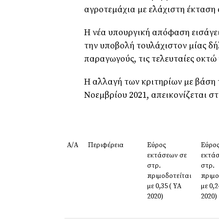
αγροτεμάχια με ελάχιστη έκταση 
Η νέα υπουργική απόφαση εισάγει
την υποβολή τουλάχιστον μίας δή
παραγωγούς, τις τελευταίες οκτώ
Η αλλαγή των κριτηρίων με βάση 
Νοεμβρίου 2021, απεικονίζεται σ
Α/Α
Περιφέρεια
Εύρος
Εύρο
εκτάσεων σε
εκτάσ
στρ.
στρ.
πριμοδοτείται
πριμο
με 0,35 ( ΥΑ
με 0,2
2020)
2020)