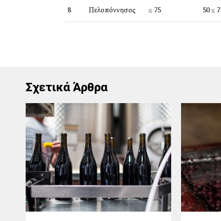
8
Πελοπόννησος
≤ 75
50 ≤ 7
Σχετικά Άρθρα