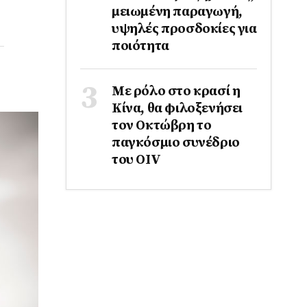
μειωμένη παραγωγή,
υψηλές προσδοκίες για
ποιότητα
Με ρόλο στο κρασί η
Κίνα, θα φιλοξενήσει
τον Οκτώβρη το
παγκόσμιο συνέδριο
του ΟΙV