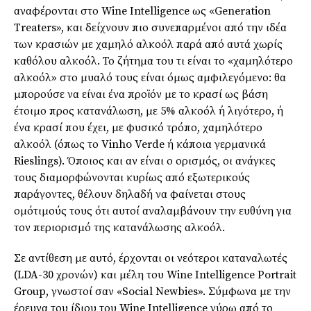
αναφέρονται στο Wine Intelligence ως «Generation
Treaters», και δείχνουν πιο συνεπαρμένοι από την ιδέα
των κρασιών με χαμηλό αλκοόλ παρά από αυτά χωρίς
καθόλου αλκοόλ. Το ζήτημα του τι είναι το «χαμηλότερο
αλκοόλ» στο μυαλό τους είναι όμως αμφιλεγόμενο: θα
μπορούσε να είναι ένα προϊόν με το κρασί ως βάση
έτοιμο προς κατανάλωση, με 5% αλκοόλ ή λιγότερο, ή
ένα κρασί που έχει, με φυσικό τρόπο, χαμηλότερο
αλκοόλ (όπως το Vinho Verde ή κάποια γερμανικά
Rieslings). Όποιος και αν είναι ο ορισμός, οι ανάγκες
τους διαμορφώνονται κυρίως από εξωτερικούς
παράγοντες, θέλουν δηλαδή να φαίνεται στους
ομότιμούς τους ότι αυτοί αναλαμβάνουν την ευθύνη για
τον περιορισμό της κατανάλωσης αλκοόλ.
Σε αντίθεση με αυτό, έρχονται οι νεότεροι καταναλωτές
(LDA-30 χρονών) και μέλη του Wine Intelligence Portrait
Group, γνωστοί σαν «Social Newbies». Σύμφωνα με την
έρευνα του ίδιου του Wine Intelligence γύρω από το