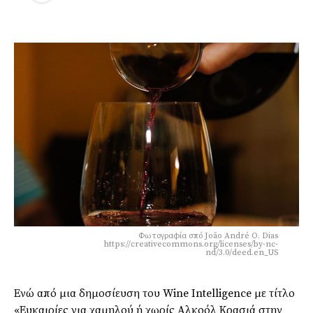
Φωτογραφία σπό João André O. Dias
https://creativecommons.org/licenses/by-nc-
nd/3.0/deed.en_US
Ενώ από μια δημοσίευση του Wine Intelligence με τίτλο
«Ευκαιρίες για χαμηλού ή χωρίς Αλκοόλ Κρασιά στην