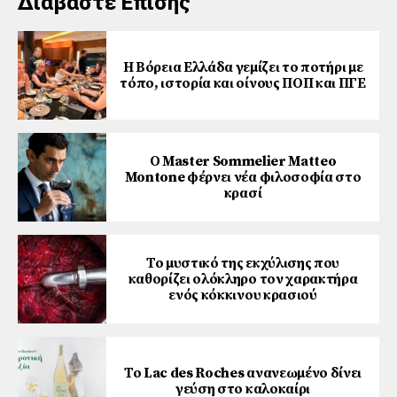
Διαβάστε Επίσης
Η Βόρεια Ελλάδα γεμίζει το ποτήρι με
τόπο, ιστορία και οίνους ΠΟΠ και ΠΓΕ
Ο Master Sommelier Matteo
Montone φέρνει νέα φιλοσοφία στο
κρασί
Το μυστικό της εκχύλισης που
καθορίζει ολόκληρο τον χαρακτήρα
ενός κόκκινου κρασιού
Το Lac des Roches ανανεωμένο δίνει
γεύση στο καλοκαίρι