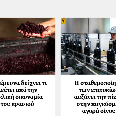
έρευνα δείχνει τι
Η σταθεροποί
λείπει από την
των επιτοκίω
κλική οικονομία
αυξάνει την πί
του κρασιού
στην παγκόσμ
αγορά οίνου