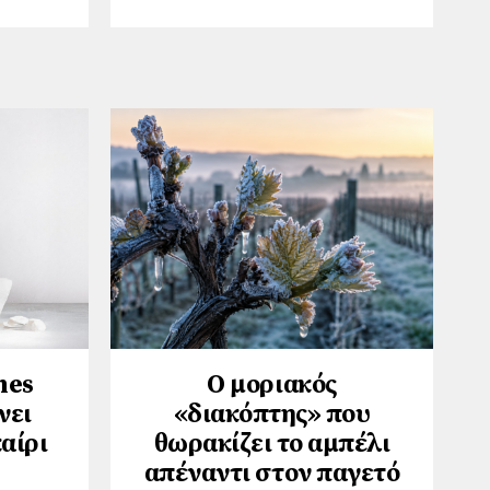
hes
Ο μοριακός
νει
«διακόπτης» που
αίρι
θωρακίζει το αμπέλι
απέναντι στον παγετό