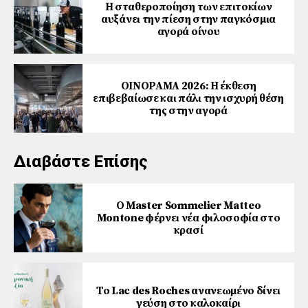
Η σταθεροποίηση των επιτοκίων
αυξάνει την πίεση στην παγκόσμια
αγορά οίνου
ΟΙΝΟΡΑΜΑ 2026: Η έκθεση
επιβεβαίωσε και πάλι την ισχυρή θέση
της στην αγορά
Διαβάστε Επίσης
Ο Master Sommelier Matteo
Montone φέρνει νέα φιλοσοφία στο
κρασί
Το Lac des Roches ανανεωμένο δίνει
γεύση στο καλοκαίρι