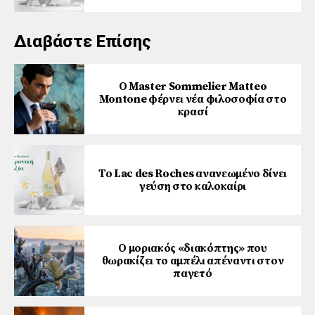
Διαβάστε Επίσης
Ο Master Sommelier Matteo
Montone φέρνει νέα φιλοσοφία στο
κρασί
Το Lac des Roches ανανεωμένο δίνει
γεύση στο καλοκαίρι
Ο μοριακός «διακόπτης» που
θωρακίζει το αμπέλι απέναντι στον
παγετό