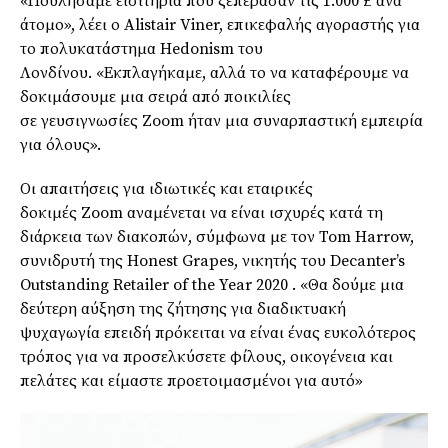
«Πουλήσαμε εισιτήρια που ξεπέρασαν τις 1.000 £ ανά
άτομο», λέει ο
Alistair
Viner
, επικεφαλής αγοραστής για
το πολυκατάστημα
Hedonism
του
Λονδίνου.
«Εκπλαγήκαμε, αλλά το να καταφέρουμε να
δοκιμάσουμε μια σειρά από ποικιλίες
σε
γευσιγνωσίες
Zoom
ήταν μια συναρπαστική εμπειρία
για όλους».
Οι απαιτήσεις για ιδιωτικές και εταιρικές
δοκιμές
Zoom
αναμένεται να είναι ισχυρές κατά τη
διάρκεια των διακοπών, σύμφωνα με τον
Tom
Harrow
,
συνιδρυτή της
Honest Grapes,
νικητής του
Decanter’s
Outstanding Retailer of the Year 2020
. «Θα δούμε μια
δεύτερη αύξηση της ζήτησης για διαδικτυακή
ψυχαγωγία επειδή πρόκειται να είναι ένας ευκολότερος
τρόπος για να προσελκύσετε φίλους, οικογένεια και
πελάτες και είμαστε προετοιμασμένοι για αυτό»