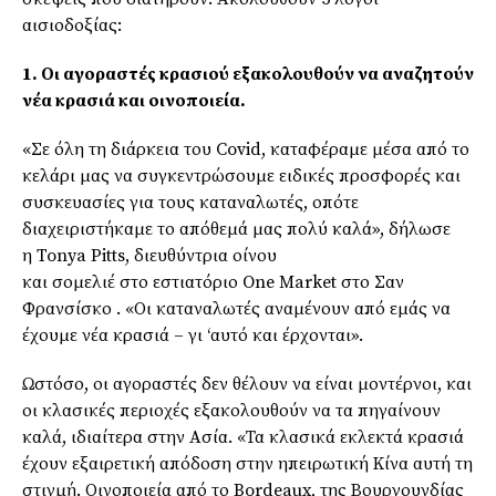
αισιοδοξίας:
1. Οι αγοραστές κρασιού εξακολουθούν να αναζητούν
νέα κρασιά και οινοποιεία.
«Σε
όλη
τη διάρκεια του
Covid
, καταφέραμε μέσα από το
κελάρι μας να συγκεντρώσουμε ειδικές προσφορές και
συσκευασίες για τους καταναλωτές, οπότε
διαχειριστήκαμε το απόθεμά μας πολύ καλά», δήλωσε
η
Tonya
Pitts
,
διευθύντρια
οίνου
και
σομελιέ
στο
εστιατόριο One Market στο Σαν
Φρανσίσκο
. «Οι καταναλωτές αναμένουν από εμάς να
έχουμε νέα κρασιά –
γι
‘αυτό και έρχονται».
Ωστόσο, οι αγοραστές δεν θέλουν να είναι μοντέρνοι, και
οι κλασικές περιοχές εξακολουθούν να τα πηγαίνουν
καλά, ιδιαίτερα στην Ασία. «Τα κλασικά εκλεκτά κρασιά
έχουν εξαιρετική απόδοση στην ηπειρωτική Κίνα αυτή τη
στιγμή. Οινοποιεία από το
Bordeaux
, της Βουργουνδίας