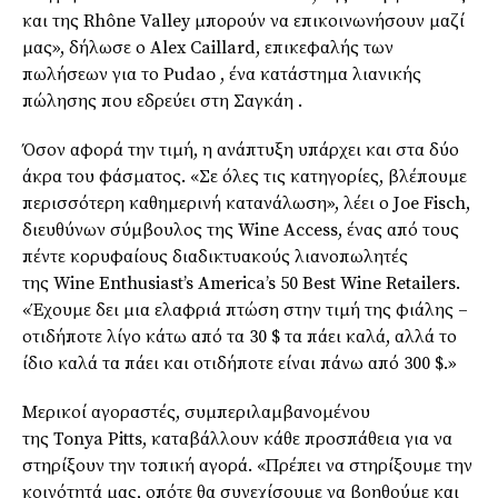
και της
Rhône
Valley
μπορούν να
επικοινωνήσουν
μαζί
μας», δήλωσε ο
Alex
Caillard
, επικεφαλής των
πωλήσεων για το
Pudao
, ένα κατάστημα λιανικής
πώλησης που εδρεύει στη Σαγκάη .
Όσον αφορά την τιμή, η ανάπτυξη υπάρχει και στα δύο
άκρα του φάσματος. «Σε όλες τις κατηγορίες, βλέπουμε
περισσότερη καθημερινή κατανάλωση», λέει ο
Joe
Fisch
,
διευθύνων σύμβουλος της
Wine Access,
ένας από τους
πέντε κορυφαίους διαδικτυακούς λιανοπωλητές
της
Wine Enthusiast’s America’s 50 Best Wine Retailers
.
«Έχουμε δει μια ελαφριά πτώση στην τιμή της φιάλης –
οτιδήποτε λίγο κάτω από τα 30 $ τα πάει καλά, αλλά το
ίδιο καλά τα πάει και οτιδήποτε είναι πάνω από 300 $.»
Μερικοί αγοραστές, συμπεριλαμβανομένου
της
Tonya
Pitts, καταβάλλουν κάθε προσπάθεια για να
στηρίξουν την τοπική αγορά. «Πρέπει να στηρίξουμε την
κοινότητά μας, οπότε θα συνεχίσουμε να βοηθούμε και