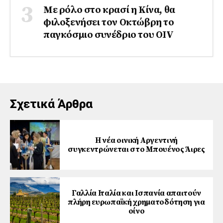
Με ρόλο στο κρασί η Κίνα, θα
φιλοξενήσει τον Οκτώβρη το
παγκόσμιο συνέδριο του ΟΙV
Σχετικά Άρθρα
Η νέα οινική Αργεντινή
συγκεντρώνεται στο Μπουένος Άιρες
Γαλλία Ιταλία και Ισπανία απαιτούν
πλήρη ευρωπαϊκή χρηματοδότηση για
οίνο