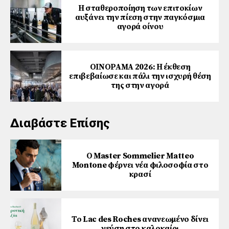
Η σταθεροποίηση των επιτοκίων
αυξάνει την πίεση στην παγκόσμια
αγορά οίνου
ΟΙΝΟΡΑΜΑ 2026: Η έκθεση
επιβεβαίωσε και πάλι την ισχυρή θέση
της στην αγορά
Διαβάστε Επίσης
Ο Master Sommelier Matteo
Montone φέρνει νέα φιλοσοφία στο
κρασί
Το Lac des Roches ανανεωμένο δίνει
γεύση στο καλοκαίρι